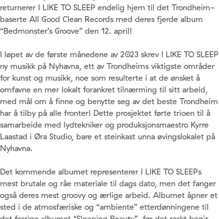
returnerer I LIKE TO SLEEP endelig hjem til det Trondheim-
baserte All Good Clean Records med deres fjerde album
“Bedmonster’s Groove” den 12. april!
I løpet av de første månedene av 2023 skrev I LIKE TO SLEEP
ny musikk på Nyhavna, ett av Trondheims viktigste områder
for kunst og musikk, noe som resulterte i at de ønsket å
omfavne en mer lokalt forankret tilnærming til sitt arbeid,
med mål om å finne og benytte seg av det beste Trondheim
har å tilby på alle fronter! Dette prosjektet førte trioen til å
samarbeide med lydtekniker og produksjonsmaestro Kyrre
Laastad i Øra Studio, bare et steinkast unna øvingslokalet på
Nyhavna.
Det kommende albumet representerer I LIKE TO SLEEPs
mest brutale og råe materiale til dags dato, men det fanger
også deres mest groovy og ærlige arbeid. Albumet åpner et
sted i de atmosfæriske og “ambiente” etterdønningene til
det forrige albumet “Sleeping Beauty”, før det raskt begir