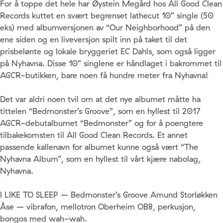
For å toppe det hele har Øystein Megård hos All Good Clean
Records kuttet en svært begrenset lathecut 10” single (50
eks) med albumversjonen av “Our Neighborhood” på den
ene siden og en liveversjon spilt inn på taket til det
prisbelønte og lokale bryggeriet EC Dahls, som også ligger
på Nyhavna. Disse 10” singlene er håndlaget i bakrommet til
AGCR-butikken, bare noen få hundre meter fra Nyhavna!
Det var aldri noen tvil om at det nye albumet måtte ha
tittelen “Bedmonster’s Groove”, som en hyllest til 2017
AGCR-debutalbumet “Bedmonster” og for å poengtere
tilbakekomsten til All Good Clean Records. Et annet
passende kallenavn for albumet kunne også vært “The
Nyhavna Album”, som en hyllest til vårt kjære nabolag,
Nyhavna.
I LIKE TO SLEEP – Bedmonster’s Groove Amund Storløkken
Åse – vibrafon, mellotron Oberheim OB8, perkusjon,
bongos med wah-wah.