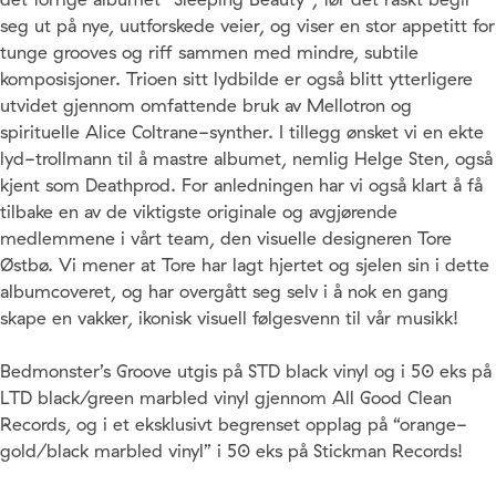
seg ut på nye, uutforskede veier, og viser en stor appetitt for
tunge grooves og riff sammen med mindre, subtile
komposisjoner. Trioen sitt lydbilde er også blitt ytterligere
utvidet gjennom omfattende bruk av Mellotron og
spirituelle Alice Coltrane-synther. I tillegg ønsket vi en ekte
lyd-trollmann til å mastre albumet, nemlig Helge Sten, også
kjent som Deathprod. For anledningen har vi også klart å få
tilbake en av de viktigste originale og avgjørende
medlemmene i vårt team, den visuelle designeren Tore
Østbø. Vi mener at Tore har lagt hjertet og sjelen sin i dette
albumcoveret, og har overgått seg selv i å nok en gang
skape en vakker, ikonisk visuell følgesvenn til vår musikk!
Bedmonster’s Groove utgis på STD black vinyl og i 50 eks på
LTD black/green marbled vinyl gjennom All Good Clean
Records, og i et eksklusivt begrenset opplag på “orange-
gold/black marbled vinyl” i 50 eks på Stickman Records!