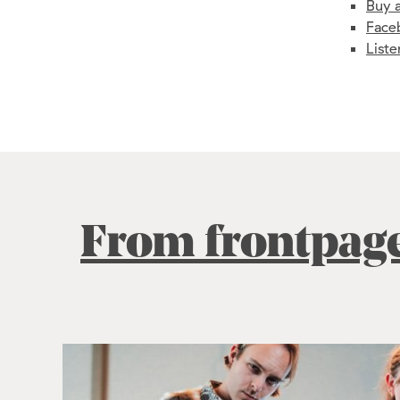
Buy 
Face
List
From frontpag