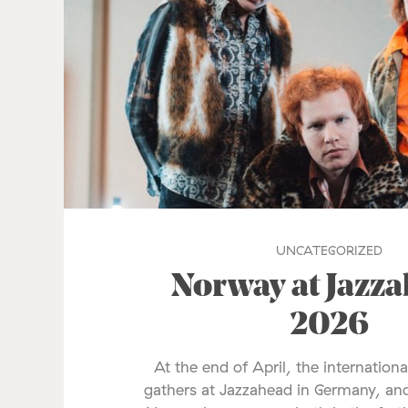
UNCATEGORIZED
Norway at Jazz
2026
At the end of April, the internationa
gathers at Jazzahead in Germany, and