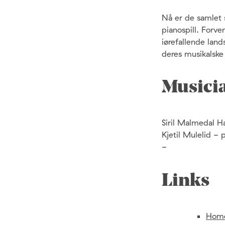
Nå er de samlet 
pianospill. Forve
iørefallende lan
deres musikalske 
Musici
Siril Malmedal Ha
Kjetil Mulelid -
-
Links
Hom