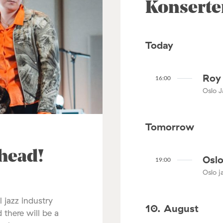
Konserte
Today
Roy 
16:00
Oslo J
Tomorrow
ahead!
Oslo
19:00
Oslo ja
l jazz industry
10. August
 there will be a