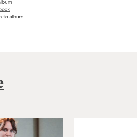
album
book
en to album
e