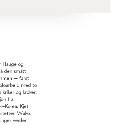
ar Hauge og
på den smått
sammen – først
 soloarbeid med to
 kriker og kroker.
jon fra
-Korea. Kjetil
vartetten Wako,
linger verden