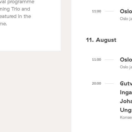
tival programme
nning Trio and
Oslo
11:00
atured in the
Oslo ja
mme.
11. August
Oslo
11:00
Oslo ja
Gutv
20:00
Ing
Joha
Ungs
Konser