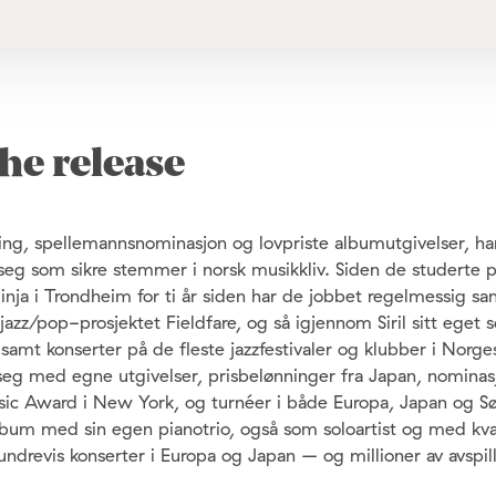
he release
ing, spellemannsnominasjon og lovpriste albumutgivelser, h
seg som sikre stemmer i norsk musikkliv. Siden de studerte 
linja i Trondheim for ti år siden har de jobbet regelmessig 
azz/pop-prosjektet Fieldfare, og så igjennom Siril sitt eget
samt konserter på de fleste jazzfestivaler og klubber i Norges
 seg med egne utgivelser, prisbelønninger fra Japan, nominas
c Award i New York, og turnéer i både Europa, Japan og Sør
 album med sin egen pianotrio, også som soloartist og med k
hundrevis konserter i Europa og Japan – og millioner av avspil