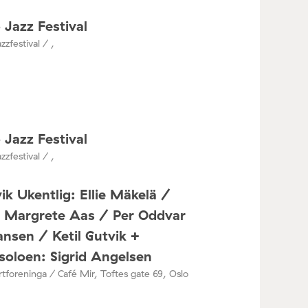
 Jazz Festival
zzfestival / ,
 Jazz Festival
zzfestival / ,
ik Ukentlig: Ellie Mäkelä /
a Margrete Aas / Per Oddvar
nsen / Ketil Gutvik +
oloen: Sigrid Angelsen
tforeninga / Café Mir, Toftes gate 69, Oslo