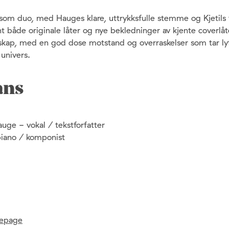
som duo, med Hauges klare, uttrykksfulle stemme og Kjetils f
nt både originale låter og nye bekledninger av kjente coverlåte
dskap, med en god dose motstand og overraskelser som tar ly
univers.
ans
uge - vokal / tekstforfatter
 piano / komponist
epage