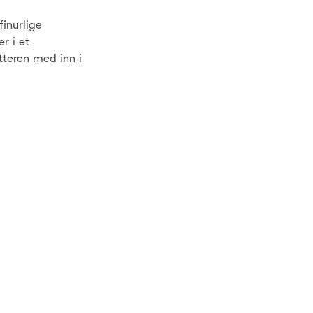
inurlige
r i et
tteren med inn i