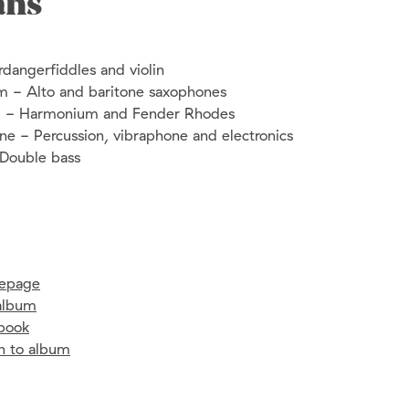
ans
rdangerfiddles and violin
m - Alto and baritone saxophones
d - Harmonium and Fender Rhodes
e - Percussion, vibraphone and electronics
 Double bass
epage
album
book
en to album