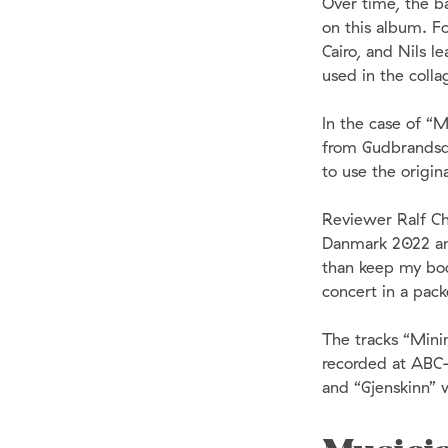
Over time, the ba
on this album. F
Cairo, and Nils l
used in the colla
In the case of “M
from Gudbrandsda
to use the origi
Reviewer Ralf Ch
Danmark 2022 and
than keep my bod
concert in a pac
The tracks “Minim
recorded at ABC-
and “Gjenskinn” 