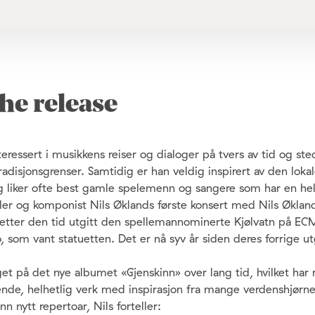
he release
teressert i musikkens reiser og dialoger på tvers av tid og st
adisjonsgrenser. Samtidig er han veldig inspirert av den loka
 liker ofte best gamle spelemenn og sangere som har en hel
piller og komponist Nils Øklands første konsert med Nils Øklan
etter den tid utgitt den spellemannominerte Kjølvatn på EC
 som vant statuetten. Det er nå syv år siden deres forrige ut
t på det nye albumet «Gjenskinn» over lang tid, hvilket har re
ende, helhetlig verk med inspirasjon fra mange verdenshjørne
inn nytt repertoar, Nils forteller: