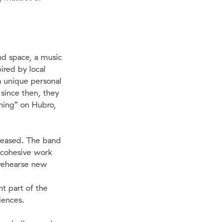
nd space, a music
ired by local
a unique personal
 since then, they
ning” on Hubro,
eleased. The band
 cohesive work
 rehearse new
nt part of the
iences.