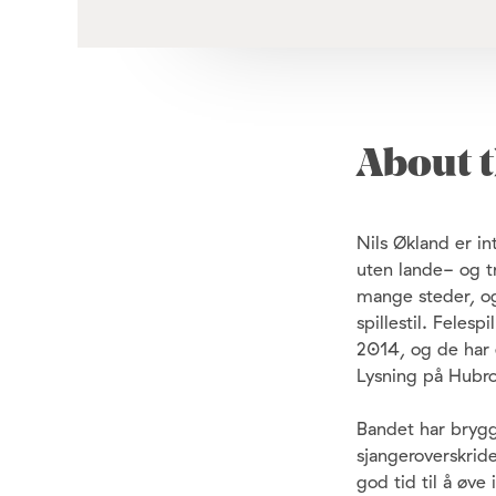
About t
Nils Økland er in
uten lande- og tr
mange steder, og
spillestil. Feles
2014, og de har 
Lysning på Hubro,
Bandet har brygge
sjangeroverskrid
god tid til å øve 