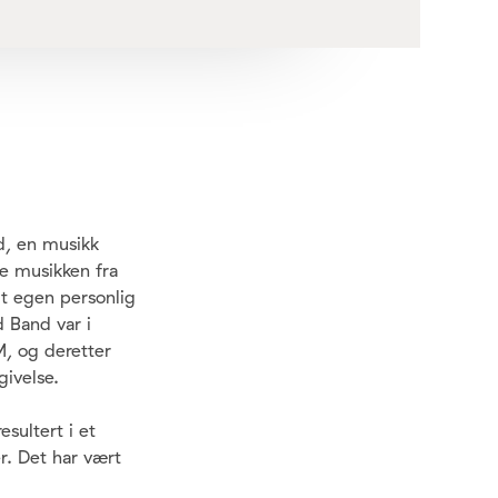
ed, en musikk
le musikken fra
t egen personlig
d Band var i
M, og deretter
givelse.
sultert i et
r. Det har vært