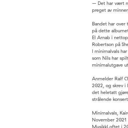
– Det har vært my
preget av minner
Bandet har over 
på dette albumet.
El Arnab i nettop
Robertson på She
I minimalvals ha
som Nils har spi
minimalutgave u
Anmelder Ralf Chr
2022, og skrev i 
det heletatt gjø
strålende konsert
Minimalvals, Kair
November 2021 av
MusikkLoftet i 2