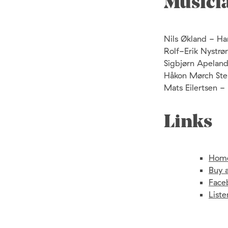
Musici
Nils Økland - Ha
Rolf-Erik Nystrø
Sigbjørn Apelan
Håkon Mørch Sten
Mats Eilertsen -
Links
Hom
Buy 
Face
List