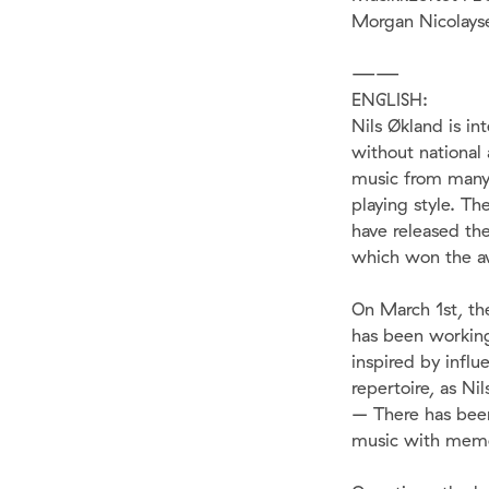
Morgan Nicolays
——
ENGLISH:
Nils Økland is in
without national 
music from many 
playing style. Th
have released t
which won the awa
On March 1st, th
has been working
inspired by infl
repertoire, as Nil
– There has been 
music with memor