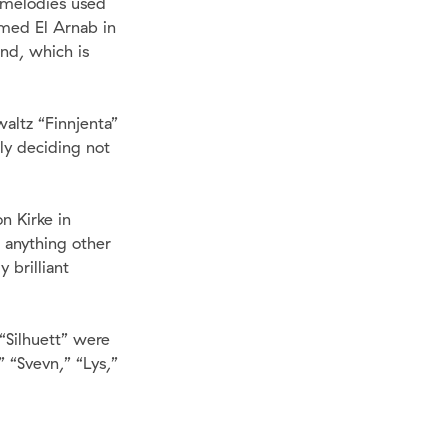
d melodies used
hmed El Arnab in
and, which is
waltz “Finnjenta”
ly deciding not
n Kirke in
 anything other
 brilliant
 “Silhuett” were
 “Svevn,” “Lys,”