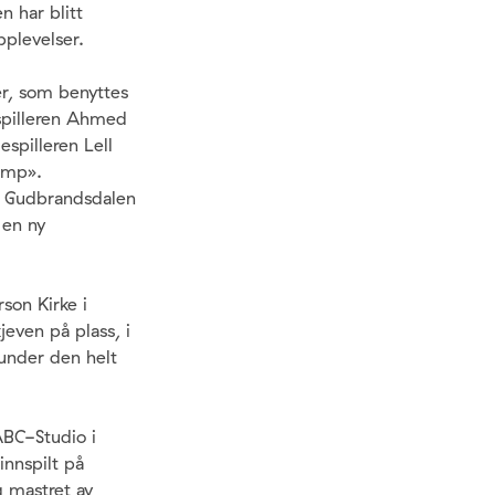
n har blitt
plevelser.
er, som benyttes
espilleren Ahmed
espilleren Lell
lump».
ra Gudbrandsdalen
 en ny
son Kirke i
jeven på plass, i
 under den helt
 ABC-Studio i
innspilt på
 mastret av