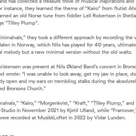
nd has collected a treasure trove of musical inspirations an
or instance, they learned the theme of “Kairo” from flutist A
earned an old Norse tune from fiddler Lell Robertson in Shetl
ge “Tilley Plump”.
inimalvals,” they took a different approach by recording the 
len in Norway, which Nils has played for 40 years, ultimate
nal melody but a new minimal version without the old waltz.
ristensen was present at Nils Økland Band’s concert in Brorso
 wrote: “I was unable to look away, get my jaw in place, do
y open and my ears on trembling stalks during the absolutely
ked Brorsons Church.”
alvals,” “Kairo,” “Morgenkvist,” “Kraft,” “Tilley Plump,” and
Studio in November 2021 by Kjetil Ulland, while “Framover,”
were recorded at MusikkLoftet in 2022 by Vidar Lunden.