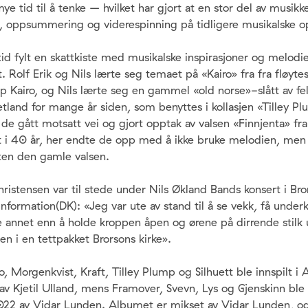
e tid til å tenke – hvilket har gjort at en stor del av musikke
, oppsummering og viderespinning på tidligere musikalske op
tid fylt en skattkiste med musikalske inspirasjoner og melodi
 Rolf Erik og Nils lærte seg temaet på «Kairo» fra fra fløyt
p Kairo, og Nils lærte seg en gammel «old norse»-slått av fel
tland for mange år siden, som benyttes i kollasjen «Tilley P
r de gått motsatt vei og gjort opptak av valsen «Finnjenta» f
lt i 40 år, her endte de opp med å ikke bruke melodien, men
ten den gamle valsen.
istensen var til stede under Nils Økland Bands konsert i Bror
Information(DK): «Jeg var ute av stand til å se vekk, få underk
re annet enn å holde kroppen åpen og ørene på dirrende stilk
en i en tettpakket Brorsons kirke».
o, Morgenkvist, Kraft, Tilley Plump og Silhuett ble innspilt i
 Kjetil Ulland, mens Framover, Svevn, Lys og Gjenskinn ble 
022 av Vidar Lunden. Albumet er mikset av Vidar Lunden, og