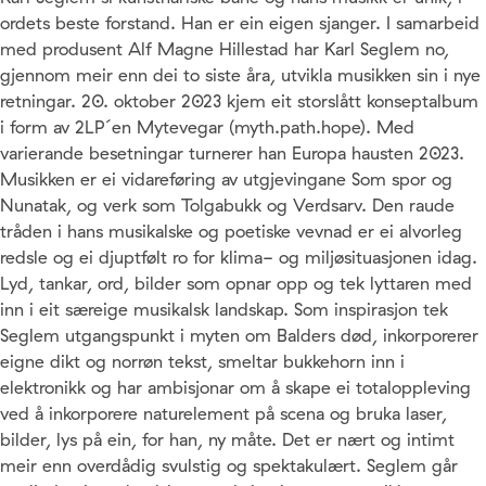
ordets beste forstand. Han er ein eigen sjanger. I samarbeid
med produsent Alf Magne Hillestad har Karl Seglem no,
gjennom meir enn dei to siste åra, utvikla musikken sin i nye
retningar. 20. oktober 2023 kjem eit storslått konseptalbum
i form av 2LP´en Mytevegar (myth.path.hope). Med
varierande besetningar turnerer han Europa hausten 2023.
Musikken er ei vidareføring av utgjevingane Som spor og
Nunatak, og verk som Tolgabukk og Verdsarv. Den raude
tråden i hans musikalske og poetiske vevnad er ei alvorleg
redsle og ei djuptfølt ro for klima- og miljøsituasjonen idag.
Lyd, tankar, ord, bilder som opnar opp og tek lyttaren med
inn i eit særeige musikalsk landskap. Som inspirasjon tek
Seglem utgangspunkt i myten om Balders død, inkorporerer
eigne dikt og norrøn tekst, smeltar bukkehorn inn i
elektronikk og har ambisjonar om å skape ei totaloppleving
ved å inkorporere naturelement på scena og bruka laser,
bilder, lys på ein, for han, ny måte. Det er nært og intimt
meir enn overdådig svulstig og spektakulært. Seglem går