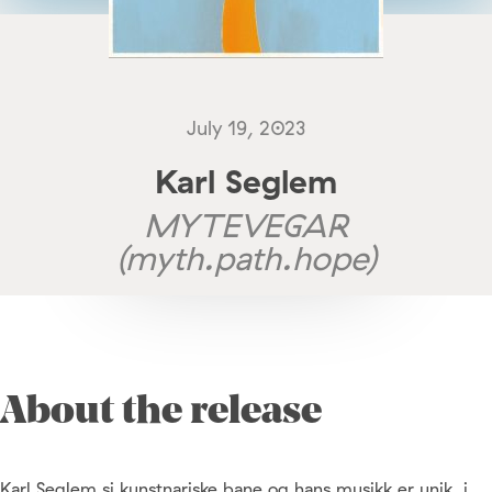
July 19, 2023
Karl Seglem
MYTEVEGAR
(myth.path.hope)
About the release
Karl Seglem si kunstnariske bane og hans musikk er unik, i