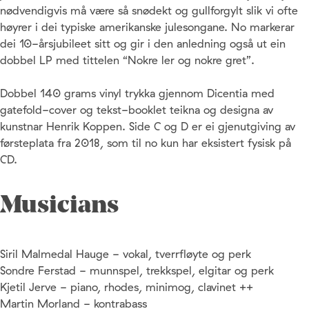
nødvendigvis må være så snødekt og gullforgylt slik vi ofte
høyrer i dei typiske amerikanske julesongane. No markerar
dei 10-årsjubileet sitt og gir i den anledning også ut ein
dobbel LP med tittelen “Nokre ler og nokre gret”.
Dobbel 140 grams vinyl trykka gjennom Dicentia med
gatefold-cover og tekst-booklet teikna og designa av
kunstnar Henrik Koppen. Side C og D er ei gjenutgiving av
førsteplata fra 2018, som til no kun har eksistert fysisk på
CD.
Musicians
Siril Malmedal Hauge - vokal, tverrfløyte og perk
Sondre Ferstad - munnspel, trekkspel, elgitar og perk
Kjetil Jerve - piano, rhodes, minimog, clavinet ++
Martin Morland - kontrabass