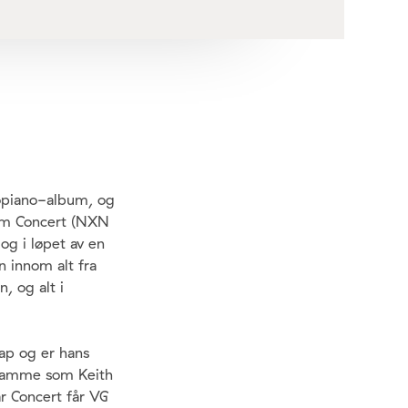
lopiano-album, og
eim Concert (NXN
og i løpet av en
n innom alt fra
, og alt i
kap og er hans
t samme som Keith
r Concert får VG