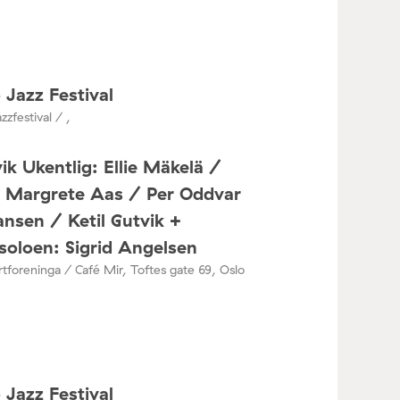
 Jazz Festival
zzfestival / ,
ik Ukentlig: Ellie Mäkelä /
a Margrete Aas / Per Oddvar
nsen / Ketil Gutvik +
oloen: Sigrid Angelsen
tforeninga / Café Mir, Toftes gate 69, Oslo
 Jazz Festival