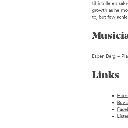
til å trille en se
growth as he mov
to, but few achie
Musici
Espen Berg - Pi
Links
Hom
Buy 
Face
List