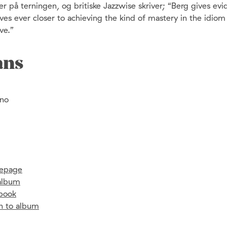
kser på terningen, og britiske Jazzwise skriver; “Berg gives evi
es ever closer to achieving the kind of mastery in the idiom
ve.”
ans
ano
epage
album
book
en to album