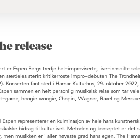
he release
t er Espen Bergs tredje hel-improviserte, live-innspilte so
den særdeles sterkt kritikerroste impro-debuten The Trondh
). Konserten fant sted i Hamar Kulturhus, 29. oktober 2022, 
Espen sammen en helt personlig musikalsk reise som tar veie
nt-garde, boogie woogie, Chopin, Wagner, Ravel og Messiaen
il Espen representerer en kulminasjon av hele hans kunstners
musikalske bidrag til kulturlivet. Metoden og konseptet er de
er, men musikken er i aller høyeste grad hans egen. The Hama