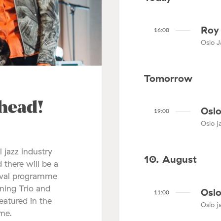
Roy 
16:00
Oslo J
Tomorrow
ahead!
Oslo
19:00
Oslo ja
l jazz industry
10. August
 there will be a
tival programme
nning Trio and
Oslo
11:00
atured in the
Oslo ja
mme.