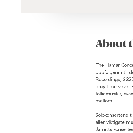
About t
The Hamar Concer
oppfølgeren til 
Recordings, 2022
drøy time vever 
folkemusikk, ava
mellom.
Solokonsertene t
aller viktigste 
Jarretts konsert